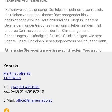
modernen Aromatherapie.
Die Wirkweisen ätherischer Duftöle sind sehr unterschiedlich,
sie reichen von antiseptischer über anregender bis zu
beruhigender Wirkung. Der Schlüssel dazu liegt in unserem
Gehirn, denn unser Geruchssinn ist unmittelbar mit dem Teil
unseres Gehirns verbunden, der für Stimmungen und
Erinnerungen zuständig ist. Aktuelle Studien zeigen, wie sehr
unsere Einstellung einen Genesungsprozess beeinflussen kann.
Ätherische Öle
regen unsere Sinne auf direktem Weg an und
können so Einfluss auf unseren Körper und unsere Organe
nehmen.
Kontakt
Wirkweise der Öle (Auswahl):
Martinstraße 93
1180 Wien
Eukalyptus und Zitrone – belebende Wirkung
Pfefferminzöl – steigert die Konzentrationsfähigkeit
Tel.:
(+43) 01 4791970
Lavendel – beruhigende Wirkung
Fax: (+43) 01 4791970-19
Jasmin- oder Orangenöl – Stimmungsaufheller
E-Mail:
office@marien-apo.at
Mhyrre – desinfizierende Wirkung
etc.