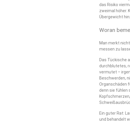
das Risiko vierm
zweimal höher. 
Übergewicht hin
Woran bemer
Man merkt nicht,
messen zu lass
Das Tückische an
durchblutetes, 
vermutet – irge
Beschwerden, ni
Organschäden fü
denn sie fühlen 
Kopfschmerzen, 
Schweißausbrüch
Ein guter Rat: L
und behandelt we