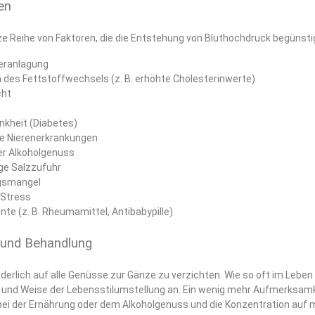
en
ze Reihe von Faktoren, die die Entstehung von Bluthochdruck begünsti
Veranlagung
 des Fettstoffwechsels (z. B. erhöhte Cholesterinwerte)
cht
nkheit (Diabetes)
e Nierenerkrankungen
r Alkoholgenuss
e Salzzufuhr
gsmangel
 Stress
te (z. B. Rheumamittel, Antibabypille)
und Behandlung
orderlich auf alle Genüsse zur Gänze zu verzichten. Wie so oft im Lebe
rt und Weise der Lebensstilumstellung an. Ein wenig mehr Aufmerksam
 bei der Ernährung oder dem Alkoholgenuss und die Konzentration au