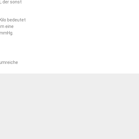
, der sonst
Kilo bedeutet
em eine
0mmHg.
iumreiche
öl haben einen
olesterin und
zielle
gen auswirken
ung der