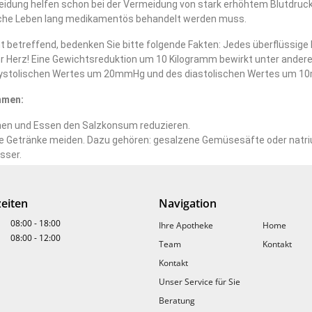
idung helfen schon bei der Vermeidung von stark erhöhtem Blutdruck
iche Leben lang medikamentös behandelt werden muss.
t betreffend, bedenken Sie bitte folgende Fakten: Jedes überflüssige 
Ihr Herz! Eine Gewichtsreduktion um 10 Kilogramm bewirkt unter ander
systolischen Wertes um 20mmHg und des diastolischen Wertes um 1
hmen:
en und Essen den Salzkonsum reduzieren.
ge Getränke meiden. Dazu gehören: gesalzene Gemüsesäfte oder natr
sser.
olgenuss stark einschränken.
wenig tierische Fette.
e Fette und Öle bevorzugen. Sonnenblumen-, Distel-, Oliven- und Raps
eiten
Navigation
il an ungesättigten Fettsäuren. Sie senken das „schlechte“ (LDL-) Ch
08:00
-
18:00
Ihre Apotheke
Home
omit die Gefäße vor Ablagerungen ( Arterioklerose ).
08:00
-
12:00
offreiche Nahrungsmittel bevorzugen.
Team
Kontakt
h zwei Mahlzeiten mit frischem Seefisch einplanen. Fisch enthält spe
Kontakt
n, die den Blutdruck senken und die sich günstig auf Gefäßerkrankun
Unser Service für Sie
Beratung
zeitige, konsequente Behandlung des Hochdrucks und eine Einschränk