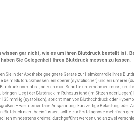
wissen gar nicht, wie es um ihren Blutdruck bestellt ist. B
 haben Sie Gelegenheit Ihren Blutdruck messen zu lassen.
Sie in der Apotheke geeignete Geräte zur Heimkontrolle Ihres Blutd
e beim Blutdruckmessen, ein oberer (systolischer) und ein unterer (di
r Blutdruck normal ist, oder ob man Schritte unternehmen muss, um ih
bringen. Liegt der Blutdruck im Ruhezustand (im Sitzen oder Liegen) 
135 mmHg (systolisch), spricht man von Bluthochdruck oder Hyperto
ussgrößen – wie momentane Anspannung, kurzzeitige Belastung oder An
n Blutdruck nicht beeinflussen, sollte zur Erstdiagnose mehrfach g
ollten mindestens dreimal durchgeführt werden und an zwei versch