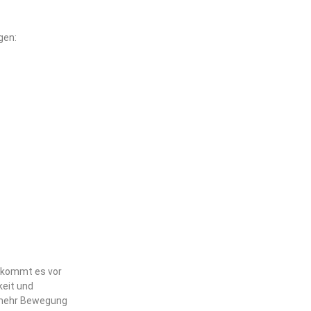
gen:
n kommt es vor
keit und
f mehr Bewegung