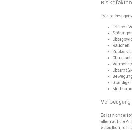
Risikofaktor
Es gibt eine gan
Erbliche 
Störungen
Übergewi
Rauchen
Zuckerkra
Chronisch
Vermehrte
Übermäßig
Bewegun
Ständiger
Medikamen
Vorbeugung 
Es ist nicht erf
allem auf die A
Selbstkontrolle