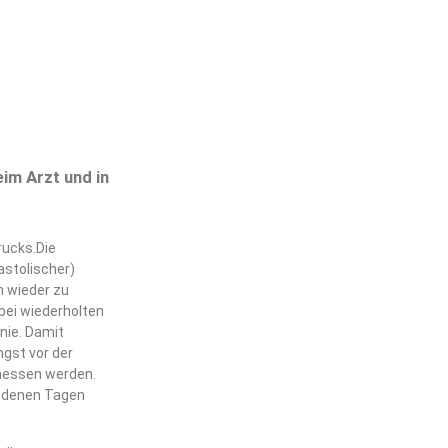
eim Arzt und in
rucks.Die
astolischer)
n wieder zu
bei wiederholten
nie. Damit
gst vor der
emessen werden.
iedenen Tagen