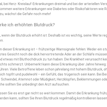
al, bei Herz- Kreislauf-Erkrankungen dreimal und bei der arteriellen Ve
Kommen weitere Erkrankungen wie Diabetes oder Risikofaktoren wie 
zu, wächst die Gefahr noch mehr!
ke ich erhöhten Blutdruck?
 wenn der Blutdruck erhöht ist. Deshalb ist es wichtig, seine Werte r
en.
 dieser Erkrankung ist – frühzeitige Warnsignale fehlen: Weder ein st
rotes Gesicht noch die dick hervortretende Ader an der Schläfe müsse
nd etwas mit Bluthochdruck zu tun haben. Die Krankheit verursacht ke
chts schmerzt. Unbemerkt kann diese Erkrankung über Jahre hinweg
hren. Viele Betroffene leben schon jahrelang mit hohem Blutdruck, o
sich topfit und pudelwohl – ein Gefühl, das trügerisch sein kann. Bei 
Schwindel, Atemnot oder Müdigkeit, Herzklopfen, Beklemmungen ode
e sollten Sie unbedingt den Arzt aufsuchen.
assen Sie es erst gar nicht so weit kommen. Damit die Erkrankung früh
rden kann, sollten Sie Ihren Blutdruck regelmäßig kontrollieren lassen