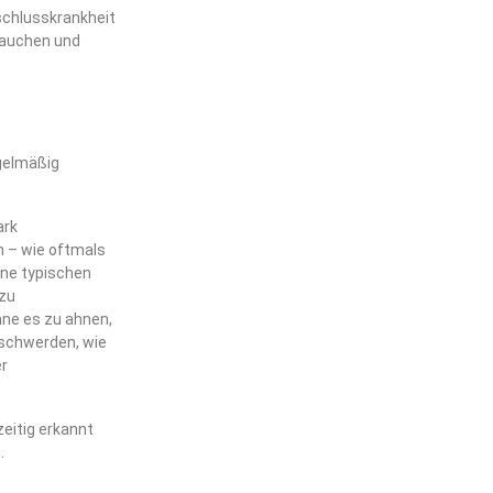
rschlusskrankheit
Rauchen und
egelmäßig
ark
n – wie oftmals
ine typischen
 zu
hne es zu ahnen,
Beschwerden, wie
r
zeitig erkannt
.