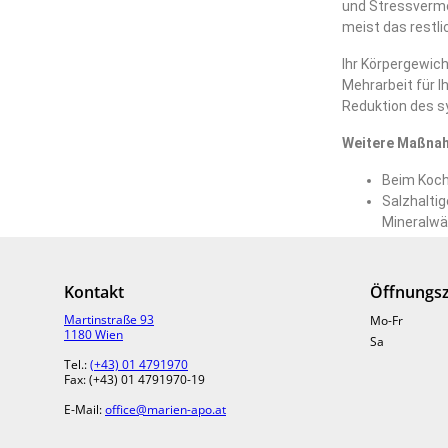
und Stressverme
meist das restl
Ihr Körpergewich
Mehrarbeit für 
Reduktion des 
Weitere Maßna
Beim Koch
Salzhalti
Mineralwä
Den Alkoh
Essen Sie 
Pflanzlich
Kontakt
Öffnungsz
hohen Ante
Martinstraße 93
Mo-Fr
schützen s
1180 Wien
Sa
Ballastst
Tel.:
(+43) 01 4791970
Wöchentlic
Fax: (+43) 01 4791970-19
Fettsäure
E-Mail:
office@marien-apo.at
können.
Durch eine früh