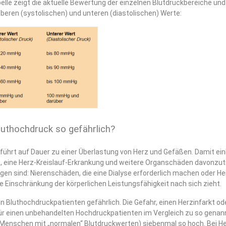
elle zeigt die aktuelle Bewertung der einzelnen Blutdruckbereiche und
beren (systolischen) und unteren (diastolischen) Werte:
uthochdruck so gefährlich?
 führt auf Dauer zu einer Überlastung von Herz und Gefäßen. Damit e
ko, eine Herz-Kreislauf-Erkrankung und weitere Organschäden davonzu
gen sind: Nierenschäden, die eine Dialyse erforderlich machen oder H
 Einschränkung der körperlichen Leistungsfähigkeit nach sich zieht.
n Bluthochdruckpatienten gefährlich. Die Gefahr, einen Herzinfarkt od
 für einen unbehandelten Hochdruckpatienten im Vergleich zu so gena
Menschen mit „normalen“ Blutdruckwerten) siebenmal so hoch. Bei H