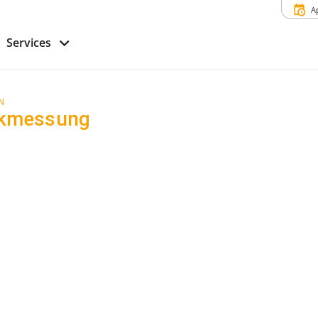
A
Services
N
ckmessung