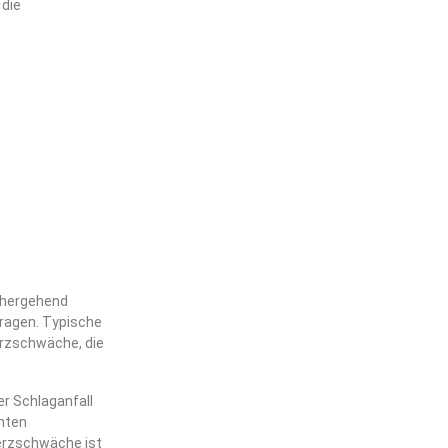
 die
inhergehend
tragen. Typische
erzschwäche, die
er Schlaganfall
nnten
erzschwäche ist