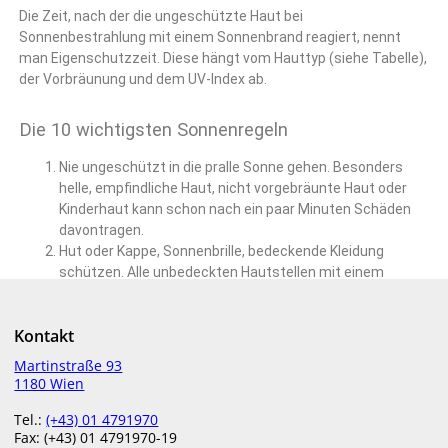
Die Zeit, nach der die ungeschützte Haut bei
Sonnenbestrahlung mit einem Sonnenbrand reagiert, nennt
man Eigenschutzzeit. Diese hängt vom Hauttyp (siehe Tabelle),
der Vorbräunung und dem UV-Index ab.
Die 10 wichtigsten Sonnenregeln
Nie ungeschützt in die pralle Sonne gehen. Besonders
helle, empfindliche Haut, nicht vorgebräunte Haut oder
Kinderhaut kann schon nach ein paar Minuten Schäden
davontragen.
Hut oder Kappe, Sonnenbrille, bedeckende Kleidung
schützen. Alle unbedeckten Hautstellen mit einem
Sonnenschutzmittel eincremen. Dabei Nacken, Ohren
und Fußrücken nicht vergessen.
Kontakt
Das passende Sonnenschutzmittel mit dem richtigen
Lichtschutzfaktor auswählen. Unser Test „Welcher
Martinstraße 93
Sonnenschutz-Typ sind Sie“ hilft Ihnen in Kürze dabei.
1180 Wien
Ausreichend Sonnenschutzmittel verwenden. Bei zu
Tel.:
(+43) 01 4791970
sparsamem Gebrauch verringert sich die Schutzwirkung!
Fax: (+43) 01 4791970-19
Tragen Sie das Sonnenschutzmittel auf, bevor Sie in die