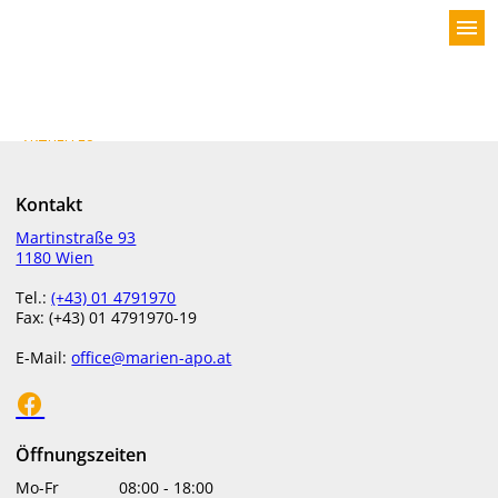
menu
AKTUELLES
Täglich wählen: Ein gesundes Leben
Kontakt
Martinstraße 93
1180 Wien
Tel.:
(+43) 01 4791970
Fax: (+43) 01 4791970-19
E-Mail:
office@marien-apo.at
Viele Jahre voller Wohlbefinden sind nicht nur Glück,
Öffnungszeiten
sondern auch der Lohn für einen zellfreundlichen
Mo-Fr
08:00
-
18:00