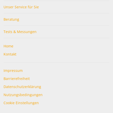
Bei uns werden Sie fündig! Wir beraten Sie gerne bei der
Unser Service für Sie
Auswahl des richtigen Geschenks für Ihre Lieben und verpacken
Ihnen auf Wunsch dieses auch gerne.
Beratung
Tests & Messungen
Home
Kontakt
Impressum
Barrierefreiheit
Datenschutzerklärung
Nutzungsbedingungen
Cookie Einstellungen