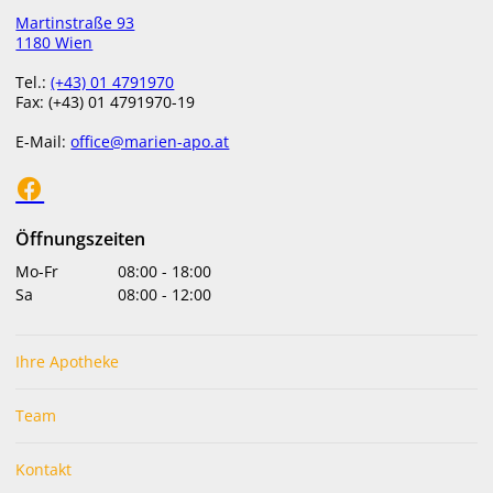
Martinstraße 93
menu
1180 Wien
Tel.:
(+43) 01 4791970
Fax: (+43) 01 4791970-19
E-Mail:
office@marien-apo.at
UNSER SERVICE FÜR SIE
Verpackungs-Service
Öffnungszeiten
Mo-Fr
08:00
-
18:00
Sa
08:00
-
12:00
Ihre Apotheke
Team
Sie sind auf der Suche nach einem passenden
Kontakt
Geschenk?